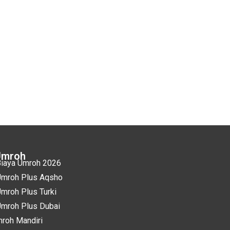
Umroh
iaya Umroh 2026
mroh Plus Aqsho
mroh Plus Turki
mroh Plus Dubai
roh Mandiri