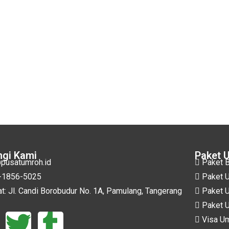
gi Kami
Paket 
pusatumroh.id
Paket B
-1856-5025
Paket U
t: Jl. Candi Borobudur No. 1A, Pamulang, Tangerang
Paket U
Paket U
Visa Um