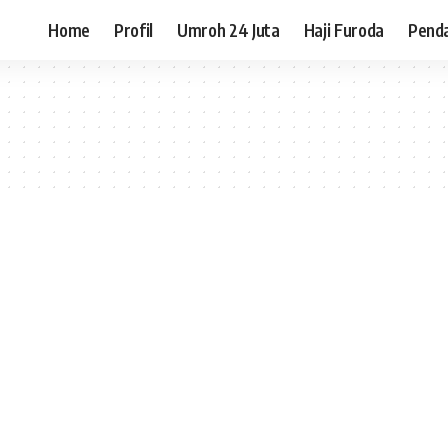
Home
Profil
Umroh 24 Juta
Haji Furoda
Pend