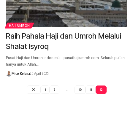
HAJI UMROH
Raih Pahala Haji dan Umroh Melalui
Shalat Isyroq
Pusat Haji dan Umroh Indonesia - pusathajiumroh.com. Seluruh pujian
hanya untuk Allah,…
Mico Kelana
26 April 2025
1
2
…
10
11
12