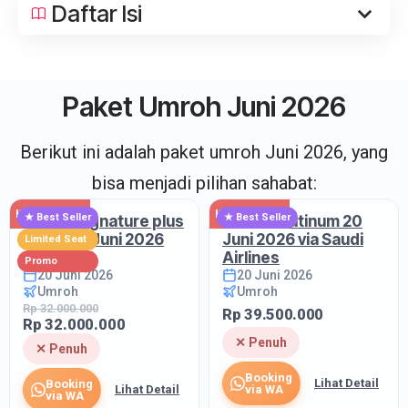
Daftar Isi
Paket Umroh Juni 2026
Berikut ini adalah paket umroh Juni 2026, yang
bisa menjadi pilihan sahabat:
Kursi Penuh
Kursi Penuh
★ Best Seller
★ Best Seller
Umroh Signature plus
Umroh Platinum 20
Dubai 20 Juni 2026
Juni 2026 via Saudi
Limited Seat
via Etihad
Airlines
Promo
20 Juni 2026
20 Juni 2026
Umroh
Umroh
Rp 32.000.000
Rp 39.500.000
Rp 32.000.000
✕ Penuh
✕ Penuh
Booking
Lihat Detail
Booking
Lihat Detail
via WA
via WA