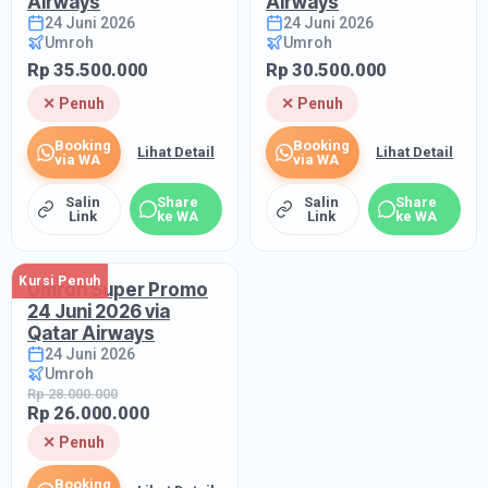
Airways
Airways
24 Juni 2026
24 Juni 2026
Umroh
Umroh
Rp 35.500.000
Rp 30.500.000
✕ Penuh
✕ Penuh
Booking
Booking
Lihat Detail
Lihat Detail
via WA
via WA
Salin
Share
Salin
Share
Link
ke WA
Link
ke WA
Kursi Penuh
Umroh Super Promo
24 Juni 2026 via
Qatar Airways
24 Juni 2026
Umroh
Rp 28.000.000
Rp 26.000.000
✕ Penuh
Booking