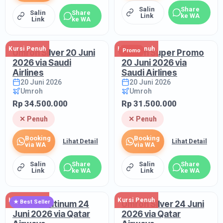
Salin
Share
Salin
Share
Link
ke WA
Link
ke WA
Kursi Penuh
Kursi Penuh
Promo
Umroh Silver 20 Juni
Umroh Super Promo
2026 via Saudi
20 Juni 2026 via
Airlines
Saudi Airlines
20 Juni 2026
20 Juni 2026
Umroh
Umroh
Rp 34.500.000
Rp 31.500.000
✕ Penuh
✕ Penuh
Booking
Booking
Lihat Detail
Lihat Detail
via WA
via WA
Salin
Share
Salin
Share
Link
ke WA
Link
ke WA
Kursi Penuh
Kursi Penuh
★ Best Seller
Umroh Platinum 24
Umroh Silver 24 Juni
Juni 2026 via Qatar
2026 via Qatar