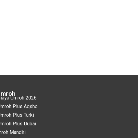
Umroh
iaya Umroh 2026
mroh Plus Aqsho
mroh Plus Turki
mroh Plus Dubai
roh Mandiri