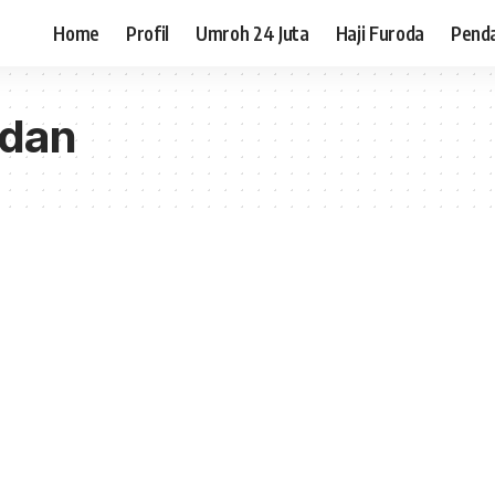
Home
Profil
Umroh 24 Juta
Haji Furoda
Pend
edan