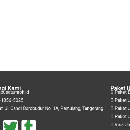
gi Kami
Paket 
pusatumroh.id
Paket B
-1856-5025
Paket U
t: Jl. Candi Borobudur No. 1A, Pamulang, Tangerang
Paket U
Paket U
Visa Um