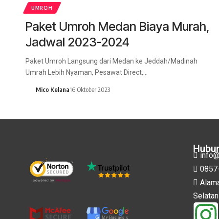
UMROH
Paket Umroh Medan Biaya Murah,
Jadwal 2023-2024
Paket Umroh Langsung dari Medan ke Jeddah/Madinah
Umrah Lebih Nyaman, Pesawat Direct,…
Mico Kelana
16 Oktober 2023
Hubun
info@
0857
Alama
Selatan
My Busines
s