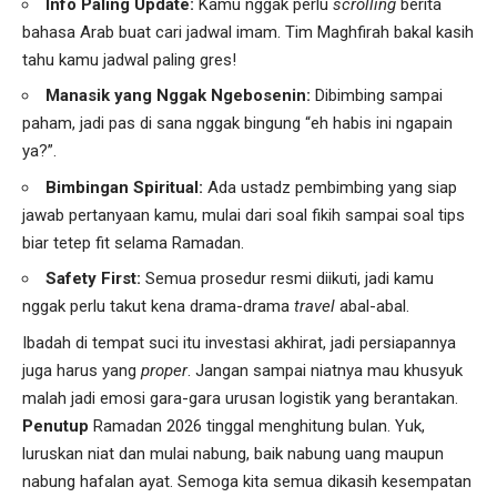
Info Paling Update:
Kamu nggak perlu
scrolling
berita
bahasa Arab buat cari jadwal imam. Tim Maghfirah bakal kasih
tahu kamu jadwal paling gres!
Manasik yang Nggak Ngebosenin:
Dibimbing sampai
paham, jadi pas di sana nggak bingung “eh habis ini ngapain
ya?”.
Bimbingan Spiritual:
Ada ustadz pembimbing yang siap
jawab pertanyaan kamu, mulai dari soal fikih sampai soal tips
biar tetep fit selama Ramadan.
Safety First:
Semua prosedur resmi diikuti, jadi kamu
nggak perlu takut kena drama-drama
travel
abal-abal.
Ibadah di tempat suci itu investasi akhirat, jadi persiapannya
juga harus yang
proper
. Jangan sampai niatnya mau khusyuk
malah jadi emosi gara-gara urusan logistik yang berantakan.
Penutup
Ramadan 2026 tinggal menghitung bulan. Yuk,
luruskan niat dan mulai nabung, baik nabung uang maupun
nabung hafalan ayat. Semoga kita semua dikasih kesempatan