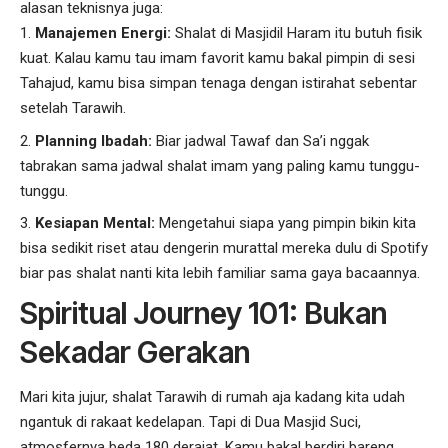
alasan teknisnya juga:
Manajemen Energi:
Shalat di Masjidil Haram itu butuh fisik
kuat. Kalau kamu tau imam favorit kamu bakal pimpin di sesi
Tahajud, kamu bisa simpan tenaga dengan istirahat sebentar
setelah Tarawih.
Planning Ibadah:
Biar jadwal Tawaf dan Sa’i nggak
tabrakan sama jadwal shalat imam yang paling kamu tunggu-
tunggu.
Kesiapan Mental:
Mengetahui siapa yang pimpin bikin kita
bisa sedikit riset atau dengerin murattal mereka dulu di Spotify
biar pas shalat nanti kita lebih familiar sama gaya bacaannya.
Spiritual Journey 101: Bukan
Sekadar Gerakan
Mari kita jujur, shalat Tarawih di rumah aja kadang kita udah
ngantuk di rakaat kedelapan. Tapi di Dua Masjid Suci,
atmosfernya beda 180 derajat. Kamu bakal berdiri bareng