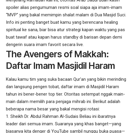
Menjelang Ramadan kali ini, otoritas Arab Saudi udah kasih
spoiler alias pengumuman resmi soal siapa aja imam-imam
“MVP” yang bakal memimpin shalat malam di Dua Masjid Suci.
Info ini penting banget buat kamu yang berencana healing
spiritual ke sana, biar bisa atur strategi kapan waktu yang pas
buat tawaf atau kapan harus standby di barisan depan demi
dengerin suara imam favorit secara live.
The Avengers of Makkah:
Daftar Imam Masjidil Haram
Kalau kamu tim yang suka bacaan Qur’an yang bikin merinding
dan langsung pengen tobat, daftar imam di Masjidil Haram
tahun ini bener-bener top tier. Otoritas setempat nggak main-
main dalam memilih para penjaga mihrab ini. Berikut adalah
beberapa nama besar yang bakal mengisi rotasi:
Sheikh Dr. Abdul Rahman Al-Sudais
Beliau ini ibaratnya
leader dari semua imam. Suaranya yang khas banget—yang
biasanya kita denger di YouTube sambil nunggu buka puasa—