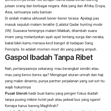
jutaan orang dari berbagai negara. Ada yang dari Afrika, Eropa,
Asia, semuanya satu barisan.
Di sinilah makna
ukhuwah
bener-bener terasa. Apalagi pas
masuk sepuluh malam terakhir (Lailatul Qadar
hunting mode:
ON
). Suasana heningnya malam Makkah, ditambah suara
imam yang melantunkan ayat-ayat tentang surga dan neraka,
bakal bikin kamu merasa kecil banget di hadapan Sang
Pencipta. Ini adalah momen
reset
diri yang paling ampuh.
Gaspol Ibadah Tanpa Ribet
Nah, pertanyaannya sekarang: mau berangkat sendiri atau
mau yang beres-beres aja? Mengingat aturan umrah dan haji
yang makin dinamis, punya partner perjalanan yang
sat-set
itu
wajib hukumnya.
Pusat Umroh
hadir buat kamu yang pengen fokus ibadah
tanpa pusing mikirin hotel jauh atau jadwal bus yang
ngaret
.
Kenapa harus bareng Maghfirah?