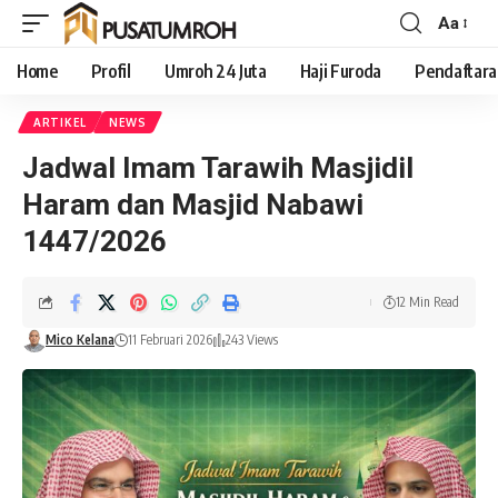
Aa
Home
Profil
Umroh 24 Juta
Haji Furoda
Pendaftar
ARTIKEL
NEWS
Jadwal Imam Tarawih Masjidil
Haram dan Masjid Nabawi
1447/2026
12 Min Read
Mico Kelana
11 Februari 2026
243 Views