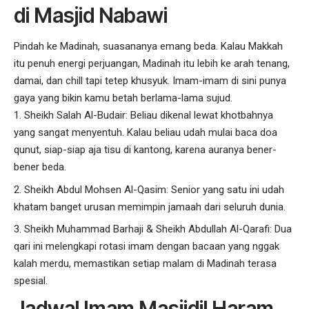
di Masjid Nabawi
Pindah ke Madinah, suasananya emang beda. Kalau Makkah
itu penuh energi perjuangan, Madinah itu lebih ke arah tenang,
damai, dan chill tapi tetep khusyuk. Imam-imam di sini punya
gaya yang bikin kamu betah berlama-lama sujud.
Sheikh Salah Al-Budair
: Beliau dikenal lewat khotbahnya
yang sangat menyentuh. Kalau beliau udah mulai baca doa
qunut, siap-siap aja tisu di kantong, karena auranya bener-
bener beda.
Sheikh Abdul Mohsen Al-Qasim
: Senior yang satu ini udah
khatam banget urusan memimpin jamaah dari seluruh dunia.
Sheikh Muhammad Barhaji
&
Sheikh Abdullah Al-Qarafi
: Dua
qari ini melengkapi rotasi imam dengan bacaan yang nggak
kalah merdu, memastikan setiap malam di Madinah terasa
spesial.
Jadwal Imam Masjidil Haram