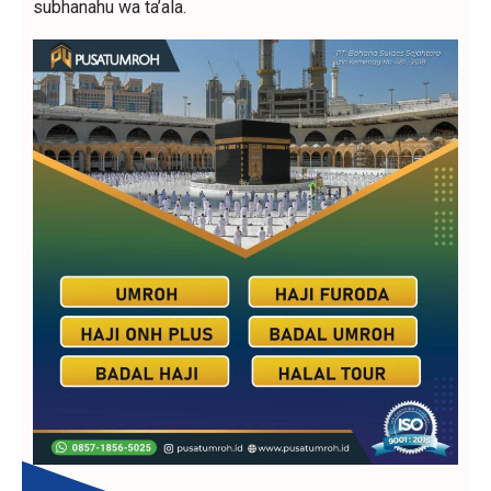
subhanahu wa ta’ala.