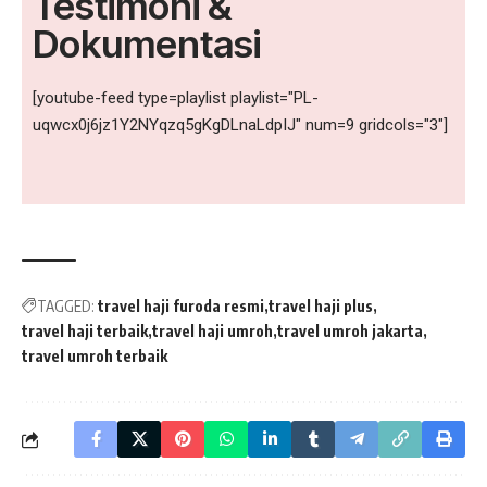
Testimoni &
Dokumentasi
[youtube-feed type=playlist playlist="PL-
uqwcx0j6jz1Y2NYqzq5gKgDLnaLdpIJ" num=9 gridcols="3"]
TAGGED:
travel haji furoda resmi
travel haji plus
travel haji terbaik
travel haji umroh
travel umroh jakarta
travel umroh terbaik