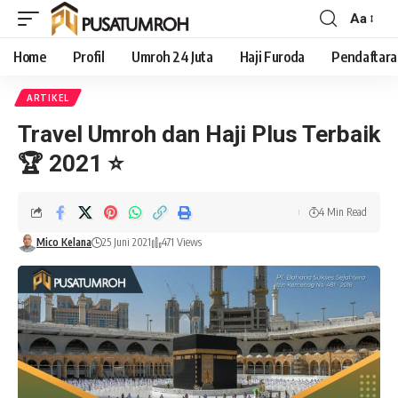
Aa
Home
Profil
Umroh 24 Juta
Haji Furoda
Pendaftar
ARTIKEL
Travel Umroh dan Haji Plus Terbaik
🏆️ 2021 ⭐
4 Min Read
Mico Kelana
25 Juni 2021
471 Views